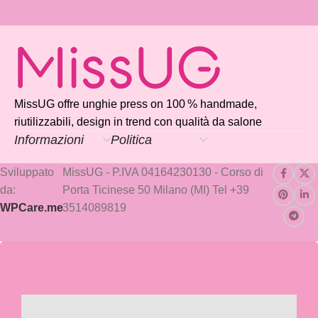
MissUG offre unghie press on 100 % handmade,
riutilizzabili, design in trend con qualità da salone
Informazioni
Politica
Sviluppato
MissUG - P.IVA 04164230130 - Corso di
da:
Porta Ticinese 50 Milano (MI) Tel +39
WPCare.me
3514089819