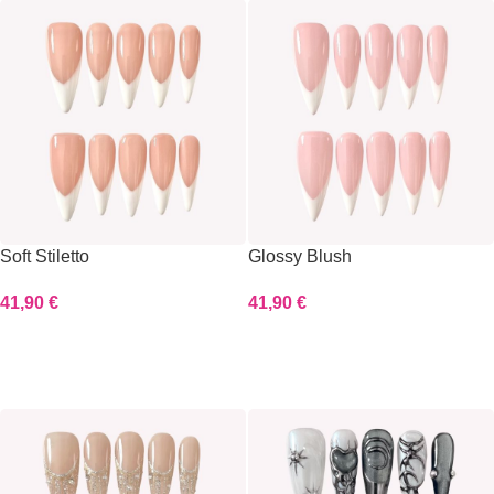
Soft Stiletto
Glossy Blush
41,90
€
41,90
€
Scegli
Scegli