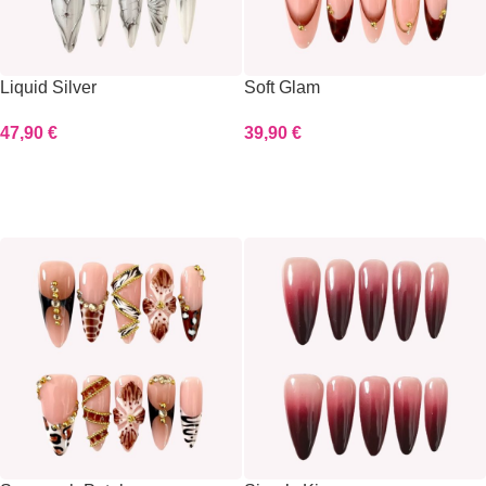
Liquid Silver
Soft Glam
47,90
€
39,90
€
Scegli
Scegli