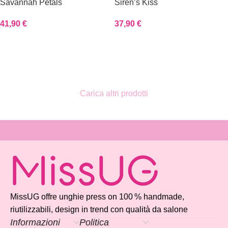
Savannah Petals
Siren’s Kiss
41,90
€
37,90
€
Scegli
Scegli
Carica altri prodotti
Read more
MissUG offre unghie press on 100 % handmade,
riutilizzabili, design in trend con qualità da salone
Informazioni
Politica