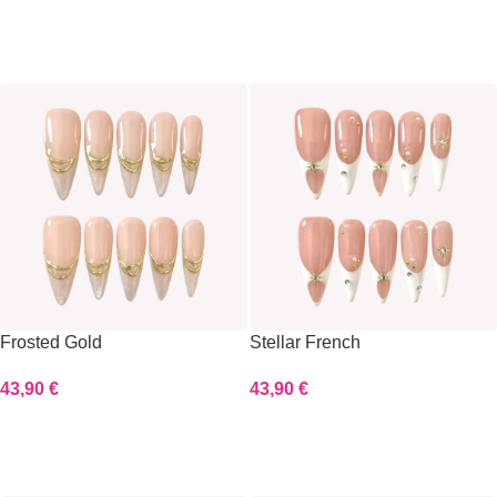
Scegli
Scegli
Frosted Gold
Stellar French
43,90
€
43,90
€
Scegli
Scegli