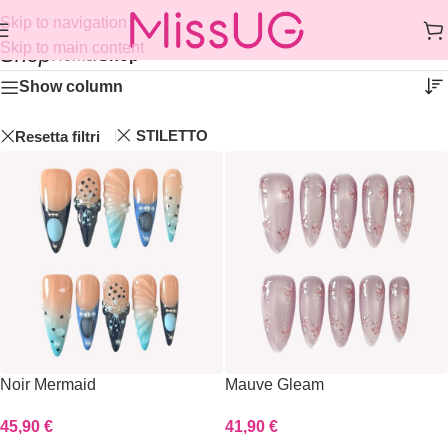
Skip to navigation
Skip to main content
Shop
Home
/
Shop
Show column
STILETTO
Resetta filtri
Noir Mermaid
Mauve Gleam
45,90
€
41,90
€