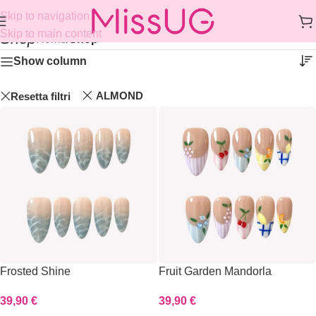
Skip to navigation
Skip to main content
Shop
Home
/
Shop
Show column
ALMOND
Resetta filtri
Frosted Shine
Fruit Garden Mandorla
39,90
€
39,90
€