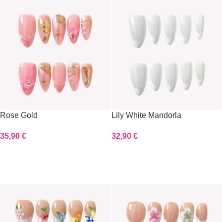
Rose Gold
Lily White Mandorla
35,90
€
32,90
€
Scegli
Scegli