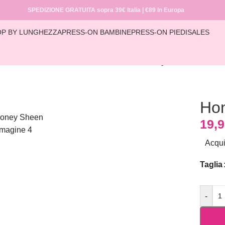
SPEDIZIONE GRATUITA sopra 39€ Italia | €89 In Europa
P BY LUNGHEZZA
PRESS-ON BAMBINE
PRESS-ON PIEDI
SALES
Home
/
COLLECTIONS
/
SIMPLE
/
Honey Sheen
Ho
19,
Acqui
Taglia
-