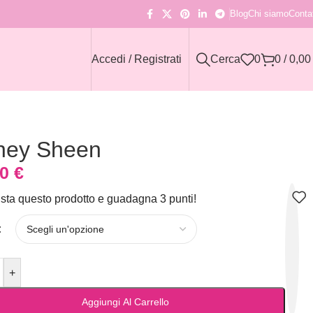
Blog
Chi siamo
Contat
Accedi / Registrati
Cerca
0
0
/
0,0
ney Sheen
90
€
sta questo prodotto e guadagna 3 punti!
+
Aggiungi Al Carrello