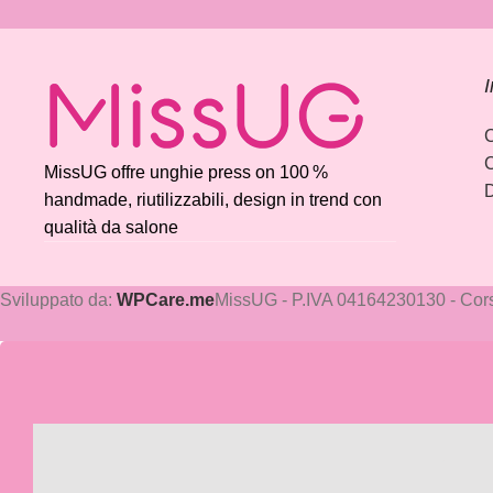
I
C
C
MissUG offre unghie press on 100 %
handmade, riutilizzabili, design in trend con
qualità da salone
Sviluppato da:
WPCare.me
MissUG - P.IVA 04164230130 - Cors