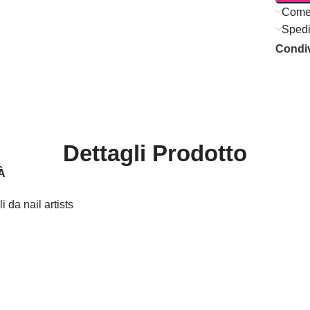
Come
Spedi
Condiv
Dettagli Prodotto
À
 da nail artists