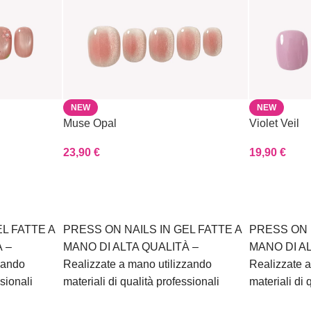
NEW
NEW
Muse Opal
Violet Veil
23,90
€
19,90
€
Scegli
Scegli
L FATTE A
PRESS ON NAILS IN GEL FATTE A
PRESS ON 
 –
MANO DI ALTA QUALITÀ –
MANO DI A
zando
Realizzate a mano utilizzando
Realizzate a
ssionali
materiali di qualità professionali
materiali di 