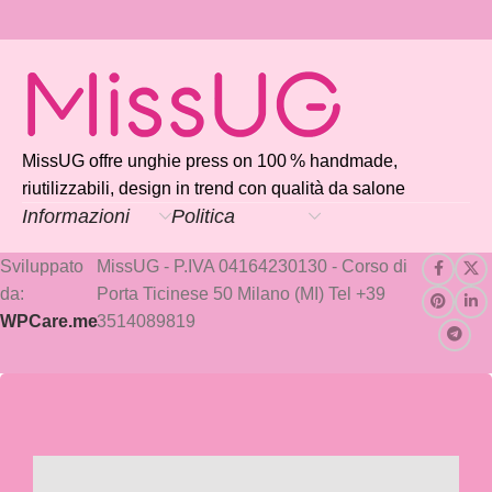
MissUG offre unghie press on 100 % handmade,
riutilizzabili, design in trend con qualità da salone
Informazioni
Politica
Sviluppato
MissUG - P.IVA 04164230130 - Corso di
da:
Porta Ticinese 50 Milano (MI) Tel +39
WPCare.me
3514089819