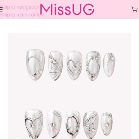
Skip to navigation
Skip to main content
Home
/
COLLECTIONS
/
GOTHIC