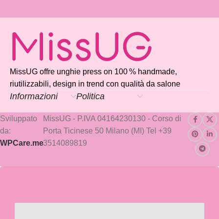
MissUG offre unghie press on 100 % handmade,
riutilizzabili, design in trend con qualità da salone
Informazioni
Politica
Sviluppato
MissUG - P.IVA 04164230130 - Corso di
da:
Porta Ticinese 50 Milano (MI) Tel +39
WPCare.me
3514089819