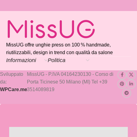
MissUG offre unghie press on 100 % handmade,
riutilizzabili, design in trend con qualità da salone
Informazioni
Politica
Sviluppato
MissUG - P.IVA 04164230130 - Corso di
da:
Porta Ticinese 50 Milano (MI) Tel +39
WPCare.me
3514089819