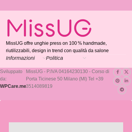
MissUG offre unghie press on 100 % handmade,
riutilizzabili, design in trend con qualità da salone
Informazioni
Politica
Sviluppato
MissUG - P.IVA 04164230130 - Corso di
da:
Porta Ticinese 50 Milano (MI) Tel +39
WPCare.me
3514089819