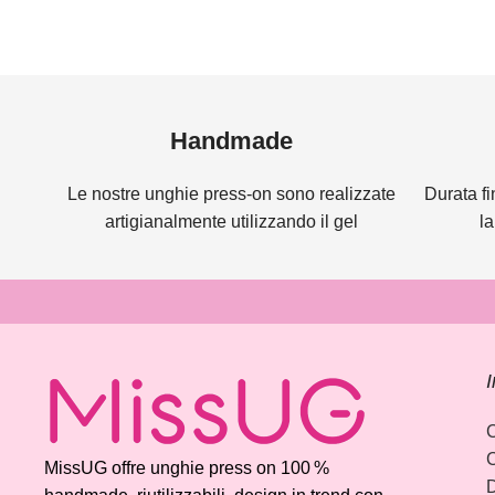
Read more
Handmade
Le nostre unghie press-on sono realizzate
Durata fi
artigianalmente utilizzando il gel
l
I
C
C
MissUG offre unghie press on 100 %