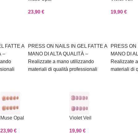
23,90
€
19,90
€
Scegli
Scegli
L FATTE A
PRESS ON NAILS IN GEL FATTE A
PRESS ON 
 –
MANO DI ALTA QUALITÀ –
MANO DI A
zando
Realizzate a mano utilizzando
Realizzate a
ssionali
materiali di qualità professionali
materiali di 
Muse Opal
Violet Veil
23,90
€
19,90
€