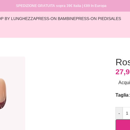
SPEDIZIONE GRATUITA sopra 39€ Italia | €89 In Europa
P BY LUNGHEZZA
PRESS-ON BAMBINE
PRESS-ON PIEDI
SALES
Home
/
COLLECTIONS
/
FRENCH
/
Rosé Noir
Ros
27,
Acqui
Taglia
-