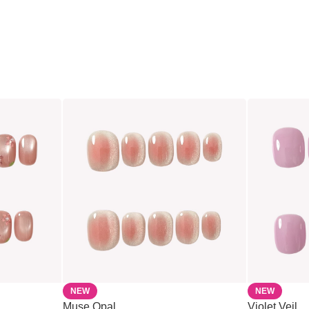
NEW
NEW
Muse Opal
Violet Veil