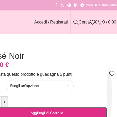
Blog
Chi siamo
Contat
Accedi / Registrati
Cerca
0
0
/
0,0
é Noir
90
€
sta questo prodotto e guadagna 5 punti!
+
Aggiungi Al Carrello