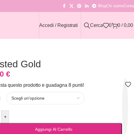
Blog
Chi siamo
Contat
Accedi / Registrati
Cerca
0
0
/
0,0
sted Gold
90
€
sta questo prodotto e guadagna 8 punti!
+
Aggiungi Al Carrello