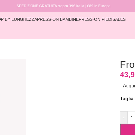
SPEDIZIONE GRATUITA sopra 39€ Italia | €89 In Europa
P BY LUNGHEZZA
PRESS-ON BAMBINE
PRESS-ON PIEDI
SALES
Home
/
COLLECTIONS
/
GOLD
/
Frosted Gold
Fro
43,
Acqui
Taglia
-