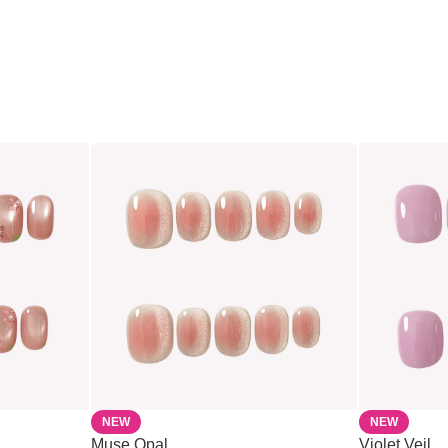
NEW
NEW
Muse Opal
Violet Veil