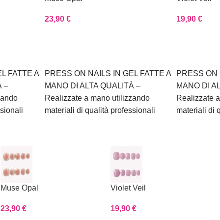
23,90
€
19,90
€
Scegli
Scegli
L FATTE A
PRESS ON NAILS IN GEL FATTE A
PRESS ON 
 –
MANO DI ALTA QUALITÀ –
MANO DI A
zando
Realizzate a mano utilizzando
Realizzate a
ssionali
materiali di qualità professionali
materiali di 
Muse Opal
Violet Veil
23,90
€
19,90
€