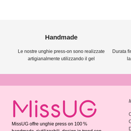
Read more
Handmade
Le nostre unghie press-on sono realizzate
Durata fi
artigianalmente utilizzando il gel
l
I
C
C
MissUG offre unghie press on 100 %