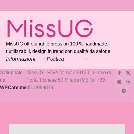
MissUG offre unghie press on 100 % handmade,
riutilizzabili, design in trend con qualità da salone
Informazioni
Politica
Sviluppato
MissUG - P.IVA 04164230130 - Corso di
da:
Porta Ticinese 50 Milano (MI) Tel +39
WPCare.me
3514089819