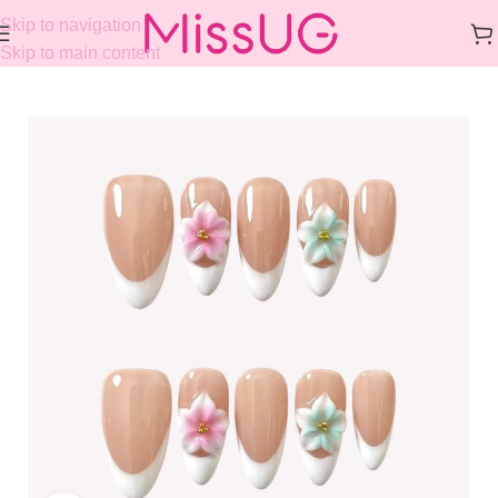
Skip to navigation
Skip to main content
Home
/
COLLECTIONS
/
3D DESIGN