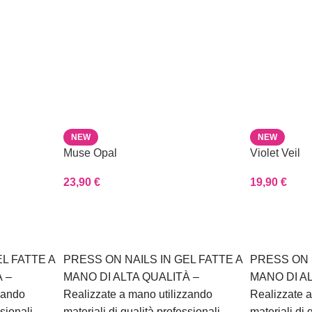
NEW
NEW
Muse Opal
Violet Veil
23,90
€
19,90
€
Scegli
Scegli
L FATTE A
PRESS ON NAILS IN GEL FATTE A
PRESS ON 
 –
MANO DI ALTA QUALITÀ –
MANO DI A
zando
Realizzate a mano utilizzando
Realizzate a
ssionali
materiali di qualità professionali
materiali di 