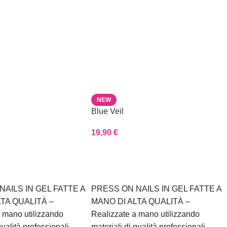
NEW
Blue Veil
19,90
€
Scegli
NAILS IN GEL FATTE A
PRESS ON NAILS IN GEL FATTE A
LTA QUALITÀ –
MANO DI ALTA QUALITÀ –
 mano utilizzando
Realizzate a mano utilizzando
qualità professionali
materiali di qualità professionali