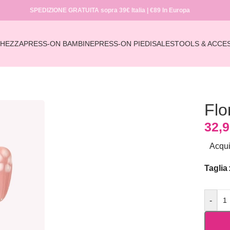
SPEDIZIONE GRATUITA sopra 39€ Italia | €89 In Europa
GHEZZA
PRESS-ON BAMBINE
PRESS-ON PIEDI
SALES
TOOLS & ACCE
Home
/
COLLECTIONS
/
3D DESIGN
/
Floral Caress
Flo
32,
Acqui
Taglia
-