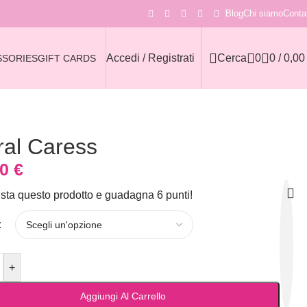
Blog
Chi siamo
Contat
Accedi / Registrati
Cerca
0
0
/
0,0
SSORIES
GIFT CARDS
ral Caress
90
€
sta questo prodotto e guadagna 6 punti!
+
Aggiungi Al Carrello